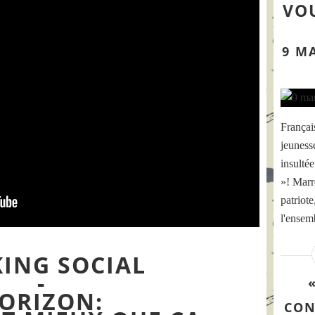
VOU
9 M
Françai
jeuness
insulté
»! Marre
patriote
l'ensemb
ING SOCIAL
-
ORIZON:
CON