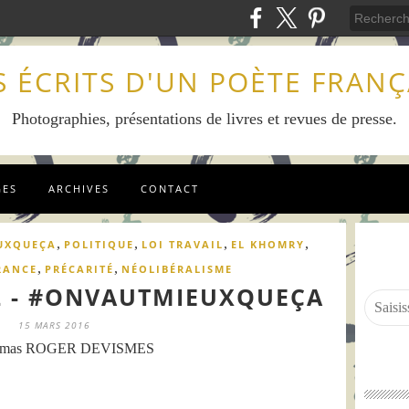
S ÉCRITS D'UN POÈTE FRANÇ
Photographies, présentations de livres et revues de presse.
GES
ARCHIVES
CONTACT
,
,
,
,
UXQUEÇA
POLITIQUE
LOI TRAVAIL
EL KHOMRY
,
,
RANCE
PRÉCARITÉ
NÉOLIBÉRALISME
L - #ONVAUTMIEUXQUEÇA
15 MARS 2016
omas ROGER DEVISMES