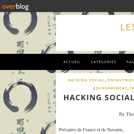
LE
ACCUEIL
CATÉGORIES
PA
,
HACKING SOCIAL
ONVAUTMIE
,
GOUVERNEMENT
F
HACKING SOCIA
By Th
Précaires de France et de Navarre,