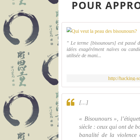
POUR APPROF
" Le terme [bisounours] est passé 
idées exagérément naïves ou candi
utilisée de mani...
http://hacking-
[...]
« Bisounours », l’étiquet
siècle : ceux qui ont de b
banalité de la violence 