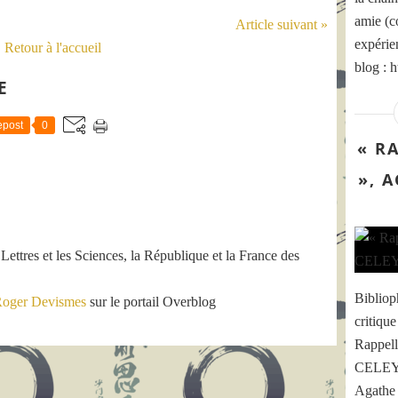
amie (c
Article suivant »
expérie
Retour à l'accueil
blog : 
E
post
0
« R
», 
 Lettres et les Sciences, la République et la France des
Biblioph
oger Devismes
sur le portail Overblog
critiqu
Rappell
CELEYR
Agathe