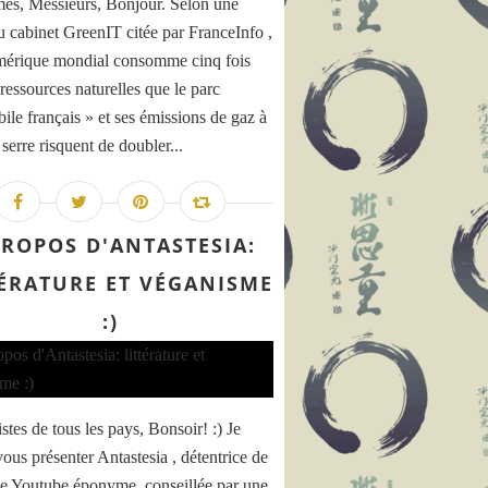
s, Messieurs, Bonjour. Selon une
u cabinet GreenIT citée par FranceInfo ,
mérique mondial consomme cinq fois
ressources naturelles que le parc
ile français » et ses émissions de gaz à
 serre risquent de doubler...
PROPOS D'ANTASTESIA:
TÉRATURE ET VÉGANISME
:)
tes de tous les pays, Bonsoir! :) Je
vous présenter Antastesia , détentrice de
ne Youtube éponyme, conseillée par une