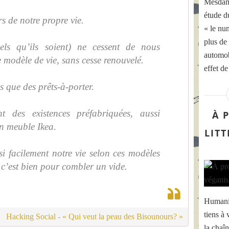
Mesdame
étude d
s de notre propre vie.
« le nu
plus de 
els qu’ils soient) ne cessent de nous
automob
 modèle de vie, sans cesse renouvelé.
effet de
s que des prêts-à-porter.
nt des existences préfabriquées, aussi
À 
un meuble Ikea.
LIT
i facilement notre vie selon ces modèles
, c’est bien pour combler un vide.
Humanis
tiens à 
Hacking Social - « Qui veut la peau des Bisounours? »
la chaî