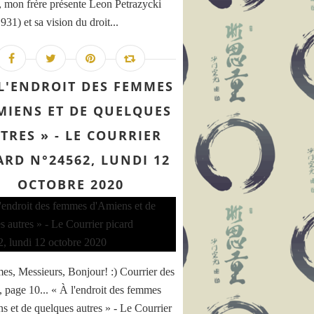
, mon frère présente Leon Petrazycki
31) et sa vision du droit...
 L'ENDROIT DES FEMMES
MIENS ET DE QUELQUES
TRES » - LE COURRIER
ARD N°24562, LUNDI 12
OCTOBRE 2020
s, Messieurs, Bonjour! :) Courrier des
s, page 10... « À l'endroit des femmes
s et de quelques autres » - Le Courrier