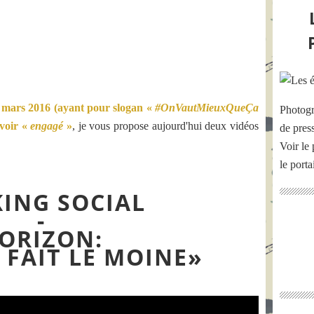
 mars 2016 (ayant pour slogan «
#OnVautMieuxQueÇa
Photogr
voir «
engagé
»
, je vous propose aujourd'hui deux vidéos
de pres
Voir le 
le port
ING SOCIAL
-
ORIZON:
T FAIT LE MOINE»