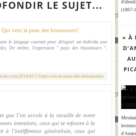
ONDIR LE SUJET...
d'abord
(1867-19
Qui veut la peau des bisounours?
« À
dans le langage courant pour désigner un individu aux
D'A
des. De même, l'expression " pays des bisounours ",
AU
PIC
social.com/2014/01/15/qui-veut-la-peau-des-bisounours/
te que l’on accole à la racaille de notre
Mesdame
onnes intentions, ceux qui se refusent à la
lecteur
et à l’indifférence généralisée, ceux qui
d'Amien