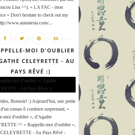
oucou Lisa ^^). « LA FAC - mon
nce » Don't hesitate to check out my
http://www.antastesia.com/...
APPELLE-MOI D'OUBLIER
AGATHE CELEYRETTE - AU
PAYS RÊVÉ :)
iles, Bonsoir! :) Aujourd'hui, une petite
e d'un roman ô combien surprenant; «
e-moi d'oublier », d'Agathe
ETTE ^^ « Rappelle-moi d'oublier »,
 CELEYRETTE - Au Pays Rêvé -