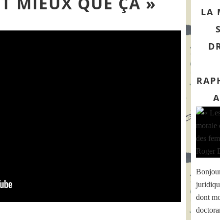
T MIEUX QUE ÇA »
LA 
DR
RAP
A
Bonjour
juridiqu
dont mo
doctoran