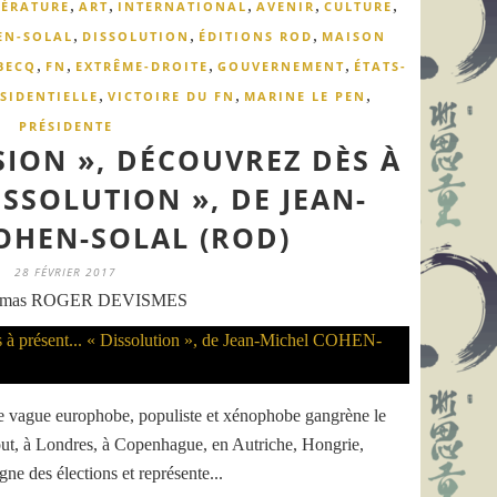
,
,
,
,
,
TÉRATURE
ART
INTERNATIONAL
AVENIR
CULTURE
,
,
,
EN-SOLAL
DISSOLUTION
ÉDITIONS ROD
MAISON
,
,
,
,
BECQ
FN
EXTRÊME-DROITE
GOUVERNEMENT
ÉTATS-
,
,
,
SIDENTIELLE
VICTOIRE DU FN
MARINE LE PEN
PRÉSIDENTE
SION », DÉCOUVREZ DÈS À
ISSOLUTION », DE JEAN-
OHEN-SOLAL (ROD)
28 FÉVRIER 2017
omas ROGER DEVISMES
une vague europhobe, populiste et xénophobe gangrène le
out, à Londres, à Copenhague, en Autriche, Hongrie,
gne des élections et représente...