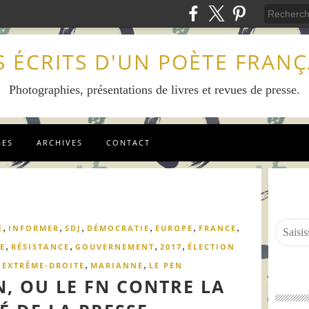
S ÉCRITS D'UN POÈTE FRANÇ
Photographies, présentations de livres et revues de presse.
GES
ARCHIVES
CONTACT
,
,
,
,
,
,
E
INFORMER
SDJ
DÉMOCRATIE
EUROPE
FRANCE
,
,
,
,
E
RÉSISTANCE
GOUVERNEMENT
2017
ÉLECTION
,
,
,
EXTRÊME-DROITE
MARIANNE
LE PEN
N, OU LE FN CONTRE LA