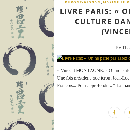
,
DUPONT-AIGNAN
MARINE LE P
LIVRE PARIS: « 
CULTURE DAN
(VINC
By Th
« Vincent MONTAGNE: « On ne parle pas
Une fois président, que feront Jean-L
François... Pour approfondir... " La mair