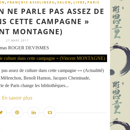
,
,
,
,
EN
FRANÇOIS ASSELINEAU
SALON
LIVRE
PARIS
ON NE PARLE PAS ASSEZ DE
S CETTE CAMPAGNE »
ENT MONTAGNE)
27 MARS 2017
omas ROGER DEVISMES
 assez de culture dans cette campagne »» (Actualitté)
uc Mélenchon, Benoît Hamon, Jacques Cheminade,
ie de Paris change les bibliothèques...
En savoir plus