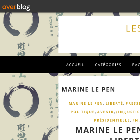
LE
ACCUEIL
CATÉGORIES
PA
MARINE LE PEN
,
,
MARINE LE PEN
LIBERTÉ
PRESS
,
,
POLITIQUE
AVENIR
(IN)JUSTIC
,
PRÉSIDENTIELLE
FN
MARINE LE PE