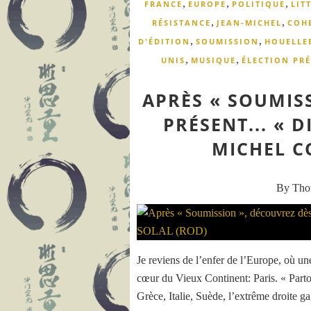
,
,
,
FRANCE
EUROPE
POLITIQUE
LIT
,
,
RÉSISTANCE
JEAN-MICHEL
COH
,
,
D'ÉDITION
SOUMISSION
HOUELLE
,
,
UNIS
MUSIQUE
ÉLECTION PRÉ
APRÈS « SOUMIS
PRÉSENT... « D
MICHEL C
By Th
Je reviens de l’enfer de l’Europe, où 
cœur du Vieux Continent: Paris. « Part
Grèce, Italie, Suède, l’extrême droite ga