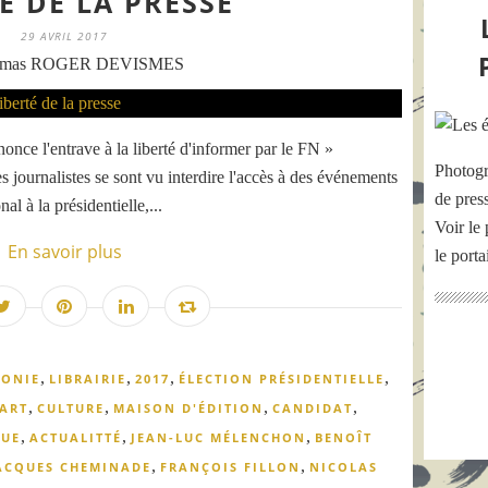
É DE LA PRESSE
29 AVRIL 2017
omas ROGER DEVISMES
once l'entrave à la liberté d'informer par le FN »
Photogr
 journalistes se sont vu interdire l'accès à des événements
de pres
al à la présidentielle,...
Voir le 
En savoir plus
le port
,
,
,
,
ONIE
LIBRAIRIE
2017
ÉLECTION PRÉSIDENTIELLE
,
,
,
,
ART
CULTURE
MAISON D'ÉDITION
CANDIDAT
,
,
,
UE
ACTUALITTÉ
JEAN-LUC MÉLENCHON
BENOÎT
,
,
ACQUES CHEMINADE
FRANÇOIS FILLON
NICOLAS