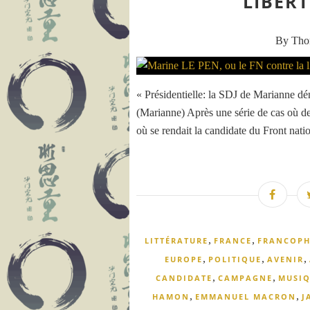
LIBERT
By Th
« Présidentielle: la SDJ de Marianne dén
(Marianne) Après une série de cas où des
où se rendait la candidate du Front nation
,
,
LITTÉRATURE
FRANCE
FRANCOPH
,
,
,
EUROPE
POLITIQUE
AVENIR
,
,
CANDIDATE
CAMPAGNE
MUSIQ
,
,
HAMON
EMMANUEL MACRON
J