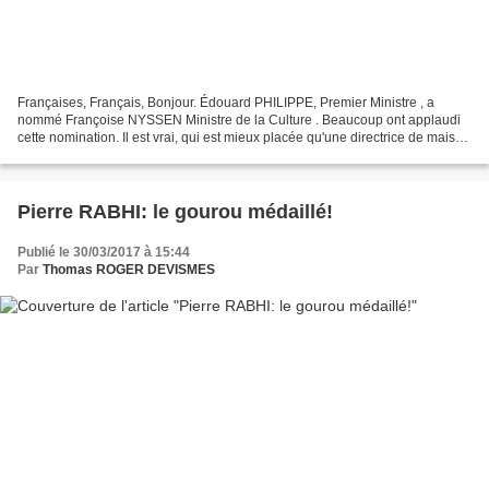
Françaises, Français, Bonjour. Édouard PHILIPPE, Premier Ministre , a
nommé Françoise NYSSEN Ministre de la Culture . Beaucoup ont applaudi
cette nomination. Il est vrai, qui est mieux placée qu'une directrice de maison
d'édition pour parler de littérature...
Pierre RABHI: le gourou médaillé!
Publié le 30/03/2017 à 15:44
Par
Thomas ROGER DEVISMES