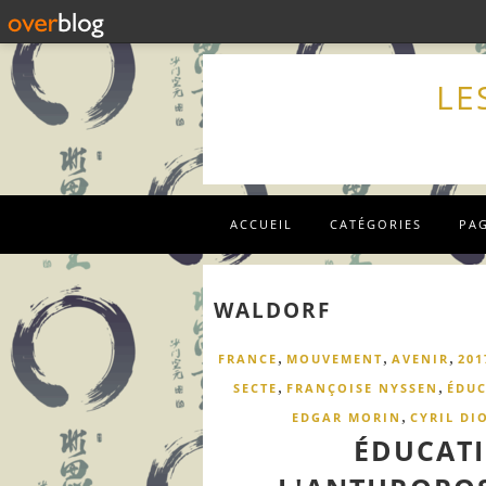
LE
ACCUEIL
CATÉGORIES
PA
WALDORF
,
,
,
FRANCE
MOUVEMENT
AVENIR
201
,
,
SECTE
FRANÇOISE NYSSEN
ÉDUC
,
EDGAR MORIN
CYRIL DI
ÉDUCATI