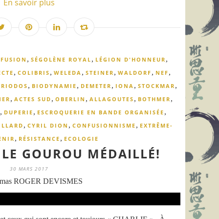
En savoir plus
,
,
,
FUSION
SÉGOLÈNE ROYAL
LÉGION D'HONNEUR
,
,
,
,
,
,
ECTE
COLIBRIS
WELEDA
STEINER
WALDORF
NEF
,
,
,
,
,
TRIODOS
BIODYNAMIE
DEMETER
IONA
STOCKMAR
,
,
,
,
,
NER
ACTES SUD
OBERLIN
ALLAGOUTES
BOTHMER
,
,
,
DUPERIE
ESCROQUERIE EN BANDE ORGANISÉE
,
,
,
ILLARD
CYRIL DION
CONFUSIONNISME
EXTRÊME-
,
,
ENIR
RÉSISTANCE
ECOLOGIE
: LE GOUROU MÉDAILLÉ!
30 MARS 2017
omas ROGER DEVISMES