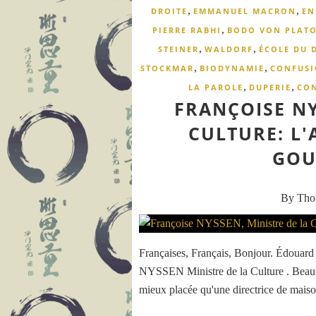
,
,
DROITE
EMMANUEL MACRON
EN
,
PIERRE RABHI
BODO VON PLAT
,
,
STEINER
WALDORF
ÉCOLE DU 
,
,
STOCKMAR
BIODYNAMIE
CONFUS
,
,
LA PAROLE
DUPERIE
CO
FRANÇOISE NY
CULTURE: L
GOU
By Th
Françaises, Français, Bonjour. Édouar
NYSSEN Ministre de la Culture . Beaucou
mieux placée qu'une directrice de maison 