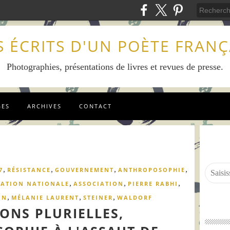
S ÉCRITS D'UN POÈTE FRANÇ
Photographies, présentations de livres et revues de presse.
GES
ARCHIVES
CONTACT
,
,
,
,
7
RÉSISTANCE
GOUVERNEMENT
ANTHROPOSOPHIE
,
,
,
ATION NATIONALE
ASSOCIATION
PIERRE RABHI
,
,
,
ON
MÉLANIE LAURENT
STEINER
WALDORF
ONS PLURIELLES,