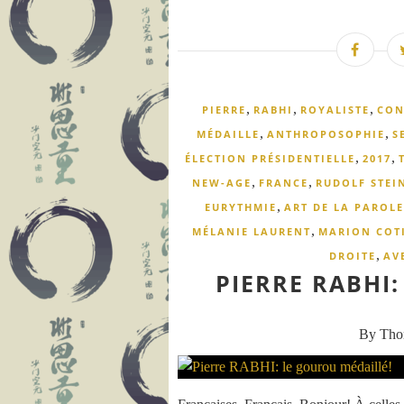
,
,
,
PIERRE
RABHI
ROYALISTE
CON
,
,
MÉDAILLE
ANTHROPOSOPHIE
S
,
,
ÉLECTION PRÉSIDENTIELLE
2017
,
,
NEW-AGE
FRANCE
RUDOLF STEI
,
EURYTHMIE
ART DE LA PAROLE
,
MÉLANIE LAURENT
MARION COT
,
DROITE
AV
PIERRE RABHI
By Th