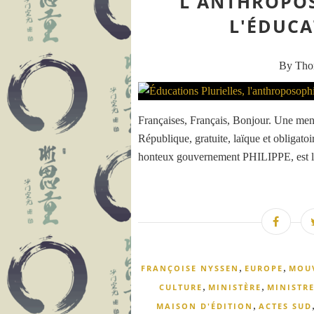
L'ANTHROPOS
L'ÉDUCA
By Th
Françaises, Français, Bonjour. Une mena
République, gratuite, laïque et obliga
honteux gouvernement PHILIPPE, est la t
,
,
FRANÇOISE NYSSEN
EUROPE
MOU
,
,
CULTURE
MINISTÈRE
MINISTR
,
MAISON D'ÉDITION
ACTES SUD