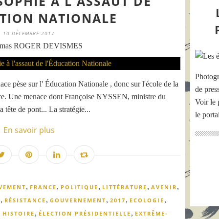
OPHIE À L'ASSAUT DE
TION NATIONALE
10 DÉCEMBRE 2017
omas ROGER DEVISMES
Photogr
ce pèse sur l' Éducation Nationale , donc sur l'école de la
de pres
toire. Une menace dont Françoise NYSSEN, ministre du
Voir le 
ête de pont... La stratégie...
le port
En savoir plus
,
,
,
,
,
VEMENT
FRANCE
POLITIQUE
LITTÉRATURE
AVENIR
,
,
,
,
,
E
RÉSISTANCE
GOUVERNEMENT
2017
ECOLOGIE
,
,
,
HISTOIRE
ÉLECTION PRÉSIDENTIELLE
EXTRÊME-