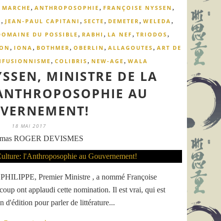
,
,
,
 MARCHE
ANTHROPOSOPHIE
FRANÇOISE NYSSEN
,
,
,
,
,
O
JEAN-PAUL CAPITANI
SECTE
DEMETER
WELEDA
,
,
,
,
DOMAINE DU POSSIBLE
RABHI
LA NEF
TRIODOS
,
,
,
,
,
ION
IONA
BOTHMER
OBERLIN
ALLAGOUTES
ART DE
,
,
,
NFUSIONNISME
COLIBRIS
NEW-AGE
WALA
SSEN, MINISTRE DE LA
'ANTHROPOSOPHIE AU
VERNEMENT!
18 MAI 2017
omas ROGER DEVISMES
d PHILIPPE, Premier Ministre , a nommé Françoise
p ont applaudi cette nomination. Il est vrai, qui est
d'édition pour parler de littérature...