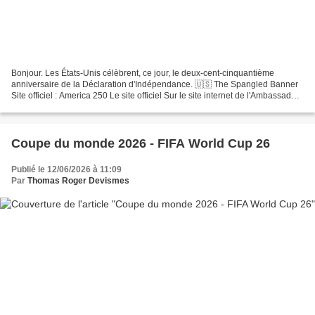
Bonjour. Les États-Unis célèbrent, ce jour, le deux-cent-cinquantième
anniversaire de la Déclaration d'Indépendance. 🇺🇸 The Spangled Banner
Site officiel : America 250 Le site officiel Sur le site internet de l'Ambassade
états-unienne en France : US Embassy...
Coupe du monde 2026 - FIFA World Cup 26
Publié le 12/06/2026 à 11:09
Par
Thomas Roger Devismes