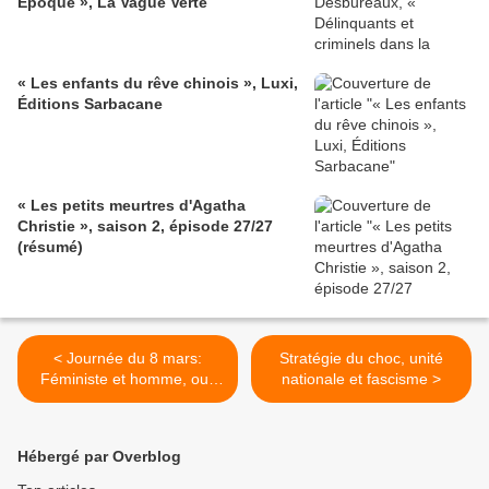
Époque », La Vague Verte
« Les enfants du rêve chinois », Luxi,
Éditions Sarbacane
« Les petits meurtres d'Agatha
Christie », saison 2, épisode 27/27
(résumé)
< Journée du 8 mars:
Stratégie du choc, unité
Féministe et homme, oui,
nationale et fascisme >
c'est possible!
Hébergé par Overblog