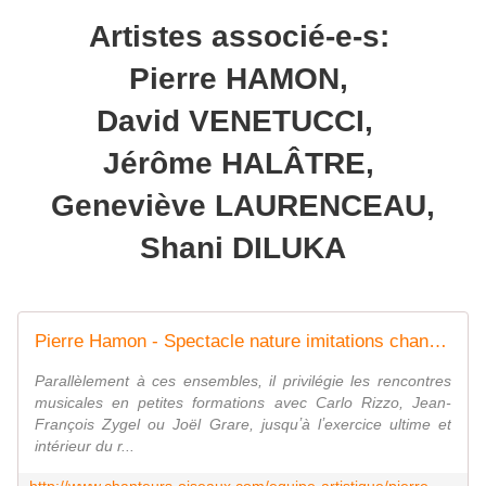
Artistes associé-e-s:
Pierre HAMON,
David VENETUCCI,
Jérôme HALÂTRE,
Geneviève LAURENCEAU,
Shani DILUKA
Pierre Hamon - Spectacle nature imitations chants d'oiseaux
Parallèlement à ces ensembles, il privilégie les rencontres
musicales en petites formations avec Carlo Rizzo, Jean-
François Zygel ou Joël Grare, jusquʼà lʼexercice ultime et
intérieur du r...
http://www.chanteurs-oiseaux.com/equipe-artistique/pierre-hamon/