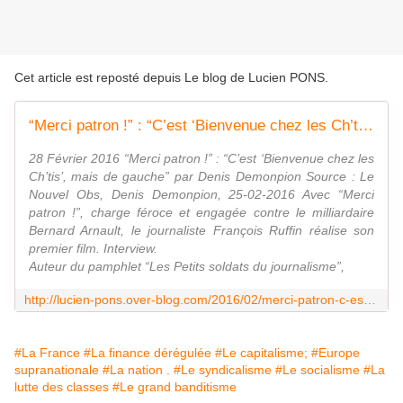
Cet article est reposté depuis
Le blog de Lucien PONS
.
“Merci patron !” : “C’est ‘Bienvenue chez les Ch’tis’, mais de gauche” par Denis Demonpion
28 Février 2016 “Merci patron !” : “C’est ‘Bienvenue chez les
Ch’tis’, mais de gauche” par Denis Demonpion Source : Le
Nouvel Obs, Denis Demonpion, 25-02-2016 Avec “Merci
patron !”, charge féroce et engagée contre le milliardaire
Bernard Arnault, le journaliste François Ruffin réalise son
premier film. Interview.
Auteur du pamphlet “Les Petits soldats du journalisme”,
http://lucien-pons.over-blog.com/2016/02/merci-patron-c-est-bienvenue-chez-les-ch-tis-mais-de-gauche-par-denis-demonpion.html
#La France
#La finance dérégulée
#Le capitalisme;
#Europe
supranationale
#La nation .
#Le syndicalisme
#Le socialisme
#La
lutte des classes
#Le grand banditisme