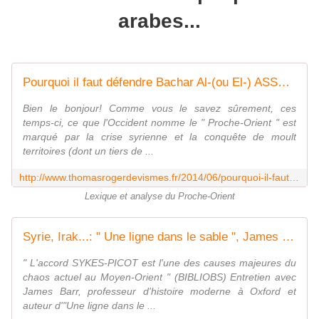
arabes...
Pourquoi il faut défendre Bachar Al-(ou El-) ASSAD, ces temps-ci - Les écrits d'un poète français
Bien le bonjour! Comme vous le savez sûrement, ces
temps-ci, ce que l'Occident nomme le " Proche-Orient " est
marqué par la crise syrienne et la conquête de moult
territoires (dont un tiers de ...
http://www.thomasrogerdevismes.fr/2014/06/pourquoi-il-faut-defendre-bachar-al-ou-el-assad-ces-temps-ci.html
Lexique et analyse du Proche-Orient
Syrie, Irak...: " Une ligne dans le sable ", James BARR (PERRIN) - Les écrits d'un poète français
" L'accord SYKES-PICOT est l'une des causes majeures du
chaos actuel au Moyen-Orient " (BIBLIOBS) Entretien avec
James Barr, professeur d'histoire moderne à Oxford et
auteur d'"Une ligne dans le ...