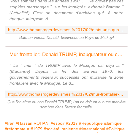
Nous sommes dans les années 1950... "" Ne croyez pas ces
stupides mensonges ", sur les immigrés, exhortait Batman "
(Actualitté) C'est un document d'archives qui, à notre
époque, interpelle. A...
http://www.thomasrogerdevismes.fr/2017/02/etats-unis-quand-batman-fait-la-morale-a-donald.html
Batman versus Donald: bienvenue au Pays de Mickey!
Mur frontalier: Donald TRUMP, inaugurateur ou continuateur? - Les écrits d'un poète français
" Le " mur " de TRUMP avec le Mexique est déjà là "
(Marianne) Depuis la fin des années 1970, les
gouvernements fédéraux successifs ont militarisé la zone
frontalière avec le Mexique. Le d...
http://www.thomasrogerdevismes.fr/2017/02/mur-frontalier-donald-trump-inaugurateur-ou-continuateur.html
Que l'on aime ou non Donald TRUMP, l'on ne doit en aucune manière
sombrer dans l'erreur factuelle.
#Iran
#Hassan ROHANI
#espoir
#2017
#République islamique
#réformateur
#1979
#société iranienne
#International
#Politique