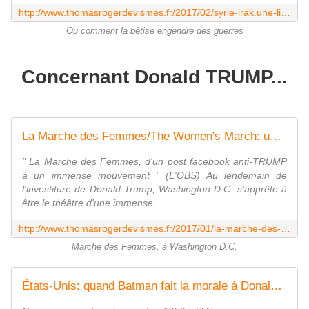
http://www.thomasrogerdevismes.fr/2017/02/syrie-irak.une-ligne-dans-le-sable-james-barr-perrin.html
Ou comment la bêtise engendre des guerres
Concernant Donald TRUMP...
La Marche des Femmes/The Women's March: un succès historique! - Les écrits d'un poète français
" La Marche des Femmes, d'un post facebook anti-TRUMP
à un immense mouvement " (L'OBS) Au lendemain de
l'investiture de Donald Trump, Washington D.C. s'apprête à
être le théâtre d'une immense...
http://www.thomasrogerdevismes.fr/2017/01/la-marche-des-femmes/the-women-s-march-un-succes-historique.html
Marche des Femmes, à Washington D.C.
États-Unis: quand Batman fait la morale à Donald - Les écrits d'un poète français