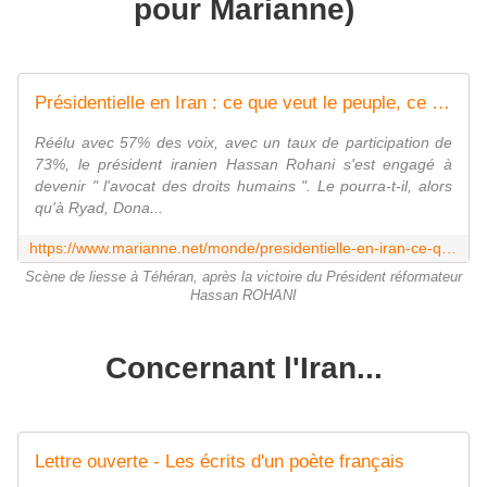
pour Marianne)
Présidentielle en Iran : ce que veut le peuple, ce que peut Hassan Rohani
Réélu avec 57% des voix, avec un taux de participation de
73%, le président iranien Hassan Rohani s'est engagé à
devenir " l'avocat des droits humains ". Le pourra-t-il, alors
qu'à Ryad, Dona...
https://www.marianne.net/monde/presidentielle-en-iran-ce-que-veut-le-peuple-ce-que-peut-hassan-rohani
Scène de liesse à Téhéran, après la victoire du Président réformateur
Hassan ROHANI
Concernant l'Iran...
Lettre ouverte - Les écrits d'un poète français