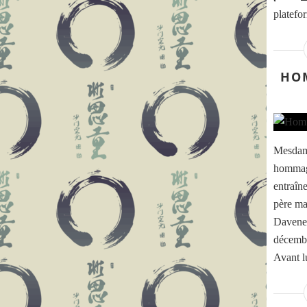
platefo
HO
Mesdame
hommage
entraîn
père ma
Davenes
décembr
Avant lu