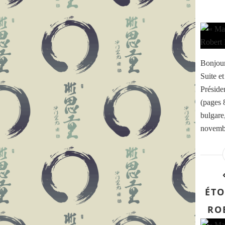
Bonjour
Suite et
Préside
(pages 
bulgare
novembr
ÉTO
RO