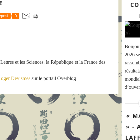
E
CO
post
0
Bonjou
2026 se
 Lettres et les Sciences, la République et la France des
rassemb
résultat
oger Devismes
sur le portail Overblog
mondial
d’ouver
« M
» -
LAF