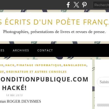
S ÉCRITS D'UN POÈTE FRANÇ
Photographies, présentations de livres et revues de presse.
GES
ARCHIVES
CONTACT
,
,
,
,
IX
HACK
PIRATAGE INFORMATIQUE
BANGLADESH
,
UE
ORDINATEUR ET AUTRES CONSOLES
CONDITIONPUBLIQUE.COM
HACKÉ!
18 MAI 2015
omas ROGER DEVISMES