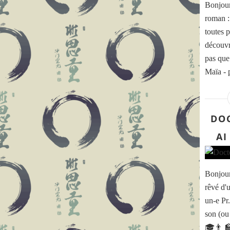
Bonjour
roman :
toutes p
découvr
pas que
Maïa - 
DOC
AI
Bonjour
rêvé d'
un-e Pr
son (ou
🎓👨 🏫