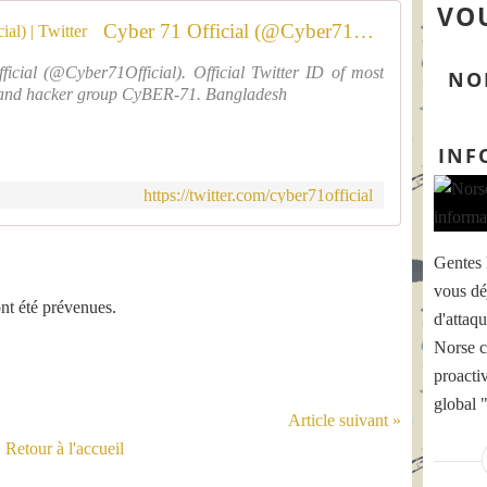
VOU
Cyber 71 Official (@Cyber71Official) | Twitter
icial (@Cyber71Official). Official Twitter ID of most
NOR
t and hacker group CyBER-71. Bangladesh
INF
https://twitter.com/cyber71official
Gentes 
vous dé
ont été prévenues.
d'attaq
Norse c
proacti
global "
Article suivant »
Retour à l'accueil