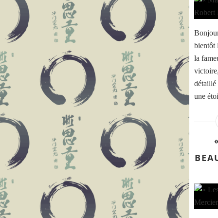
Bonjou
bientôt
la fame
victoir
détaill
une étoi
BEA