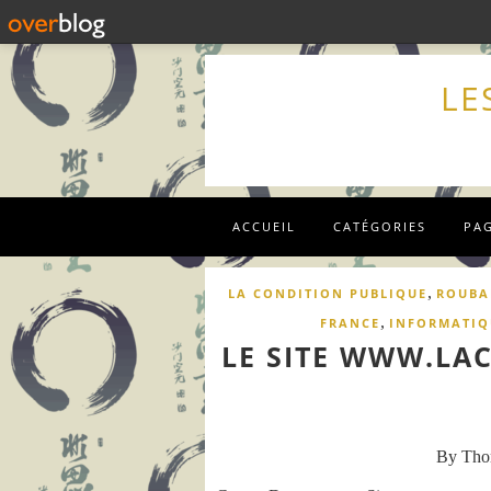
LE
ACCUEIL
CATÉGORIES
PA
,
LA CONDITION PUBLIQUE
ROUBA
,
FRANCE
INFORMATIQ
LE SITE WWW.LA
By Th