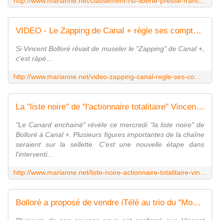
http://www.marianne.net/classement-rsf-liberte-presse-francaise-bafouee-les-interets-ses-patrons-100242223.html
VIDEO - Le Zapping de Canal + règle ses comptes avec son "actionnaire totalitaire", Vincent Bolloré
Si Vincent Bolloré rêvait de museler le "Zapping" de Canal +,
c'est râpé...
http://www.marianne.net/video-zapping-canal-regle-ses-comptes-son-actionnaire-totalitaire-vincent-bollore-100241977.html
La "liste noire" de "l'actionnaire totalitaire" Vincent Bolloré à Canal +
"Le Canard enchainé" révèle ce mercredi "la liste noire" de
Bolloré à Canal +. Plusieurs figures importantes de la chaîne
seraient sur la sellette. C'est une nouvelle étape dans
l'interventi...
http://www.marianne.net/liste-noire-actionnaire-totalitaire-vincent-bollore-canal-100241487.html
Bolloré a proposé de vendre iTélé au trio du "Monde" Bergé-Niel-Pigasse