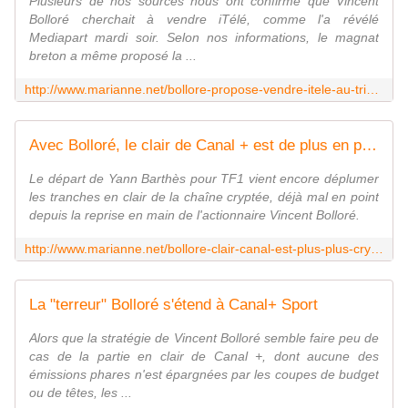
Plusieurs de nos sources nous ont confirmé que Vincent
Bolloré cherchait à vendre iTélé, comme l'a révélé
Mediapart mardi soir. Selon nos informations, le magnat
breton a même proposé la ...
http://www.marianne.net/bollore-propose-vendre-itele-au-trio-du-monde-berge-niel-pigasse-100242568.html
Avec Bolloré, le clair de Canal + est de plus en plus crypté
Le départ de Yann Barthès pour TF1 vient encore déplumer
les tranches en clair de la chaîne cryptée, déjà mal en point
depuis la reprise en main de l'actionnaire Vincent Bolloré.
http://www.marianne.net/bollore-clair-canal-est-plus-plus-crypte-100242752.html
La "terreur" Bolloré s'étend à Canal+ Sport
Alors que la stratégie de Vincent Bolloré semble faire peu de
cas de la partie en clair de Canal +, dont aucune des
émissions phares n'est épargnées par les coupes de budget
ou de têtes, les ...