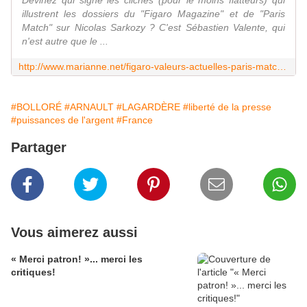
illustrent les dossiers du "Figaro Magazine" et de "Paris
Match" sur Nicolas Sarkozy ? C'est Sébastien Valente, qui
n'est autre que le ...
http://www.marianne.net/figaro-valeurs-actuelles-paris-match-ces-journaux-qui-servent-album-photo-sarkozy-100239869.html
#BOLLORÉ
#ARNAULT
#LAGARDÈRE
#liberté de la presse
#puissances de l'argent
#France
Partager
Vous aimerez aussi
« Merci patron! »... merci les
critiques!