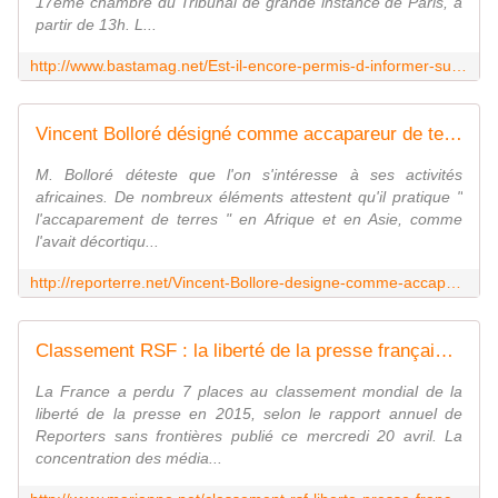
17ème chambre du Tribunal de grande instance de Paris, à
partir de 13h. L...
http://www.bastamag.net/Est-il-encore-permis-d-informer-sur-les-activites-du-groupe-Bollore
Vincent Bolloré désigné comme accapareur de terres et censeur d'internet au Palais de justice de Paris
M. Bolloré déteste que l'on s'intéresse à ses activités
africaines. De nombreux éléments attestent qu'il pratique "
l'accaparement de terres " en Afrique et en Asie, comme
l'avait décortiqu...
http://reporterre.net/Vincent-Bollore-designe-comme-accapareur-de-terres-et-censeur-d-internet-au
Classement RSF : la liberté de la presse française bafouée par les "intérêts" de ses patrons
La France a perdu 7 places au classement mondial de la
liberté de la presse en 2015, selon le rapport annuel de
Reporters sans frontières publié ce mercredi 20 avril. La
concentration des média...