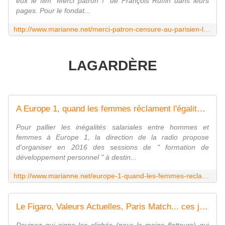
eux le film "Merci patron !" de François Ruffin dans leurs
pages. Pour le fondat...
http://www.marianne.net/merci-patron-censure-au-parisien-liberte-presse-est-menacee-100241042.html
LAGARDÈRE
A Europe 1, quand les femmes réclament l'égalité salariale, on les renvoie chez "Elle"
Pour pallier les inégalités salariales entre hommes et
femmes à Europe 1, la direction de la radio propose
d'organiser en 2016 des sessions de " formation de
développement personnel " à destin...
http://www.marianne.net/europe-1-quand-les-femmes-reclament-egalite-salariale-on-les-renvoie-elle-100239533.html
Le Figaro, Valeurs Actuelles, Paris Match... ces journaux qui servent d'album photo à Sarkozy
Devinez qui signe les clichés (pour le moins flatteurs) qui