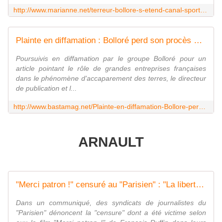
http://www.marianne.net/terreur-bollore-s-etend-canal-sport-100242766.html
Plainte en diffamation : Bolloré perd son procès contre Bastamag
Poursuivis en diffamation par le groupe Bolloré pour un
article pointant le rôle de grandes entreprises françaises
dans le phénomène d'accaparement des terres, le directeur
de publication et l...
http://www.bastamag.net/Plainte-en-diffamation-Bollore-perd-son-proces-contre-Bastamag
ARNAULT
"Merci patron !" censuré au "Parisien" : "La liberté de la presse est menacée"
Dans un communiqué, des syndicats de journalistes du
"Parisien" dénoncent la "censure" dont a été victime selon