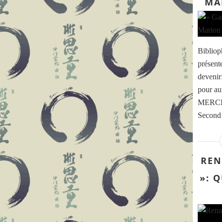
MA
Bibliop
présent
devenir
pour au
MERCIER
Second 
REN
»: 