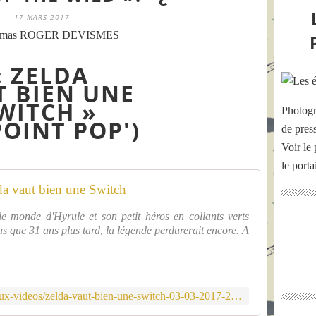
17 MARS 2017
omas ROGER DEVISMES
« ZELDA
T BIEN UNE
WITCH »
Photogr
POINT POP')
de pres
Voir le 
le port
da vaut bien une Switch
 monde d'Hyrule et son petit héros en collants verts
as que 31 ans plus tard, la légende perdurerait encore. A
http://www.lepoint.fr/pop-culture/jeux-videos/zelda-vaut-bien-une-switch-03-03-2017-2109116_2943.php