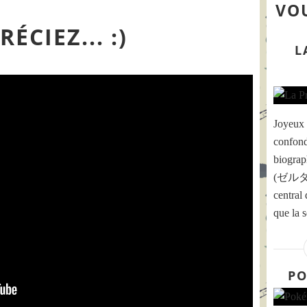
VOU
ÉCIEZ... :)
L
Joyeux 
confond
biograp
(ゼルダ姫 
central
que la 
PO