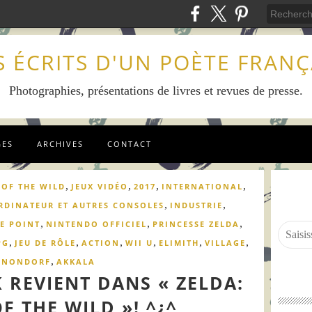
S ÉCRITS D'UN POÈTE FRANÇ
Photographies, présentations de livres et revues de presse.
GES
ARCHIVES
CONTACT
,
,
,
,
 OF THE WILD
JEUX VIDÉO
2017
INTERNATIONAL
,
,
RDINATEUR ET AUTRES CONSOLES
INDUSTRIE
,
,
,
E POINT
NINTENDO OFFICIEL
PRINCESSE ZELDA
,
,
,
,
,
,
PG
JEU DE RÔLE
ACTION
WII U
ELIMITH
VILLAGE
,
ANONDORF
AKKALA
 REVIENT DANS « ZELDA:
F THE WILD »! ^¿^