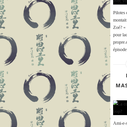
Pilotes 
montait
Zoé? « 
pour la
propre.
épisode
MAS
Ami-e-s