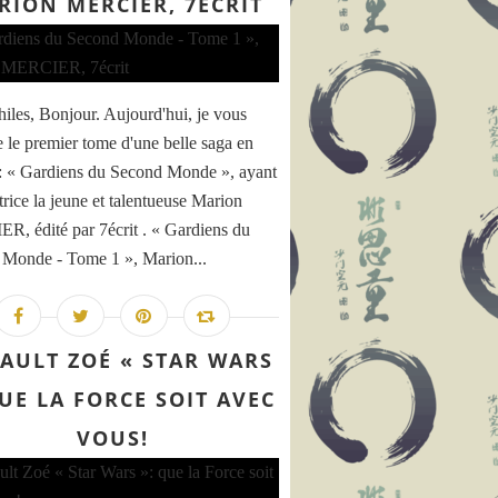
RION MERCIER, 7ÉCRIT
hiles, Bonjour. Aujourd'hui, je vous
e le premier tome d'une belle saga en
: « Gardiens du Second Monde », ayant
trice la jeune et talentueuse Marion
, édité par 7écrit . « Gardiens du
Monde - Tome 1 », Marion...
AULT ZOÉ « STAR WARS
QUE LA FORCE SOIT AVEC
VOUS!