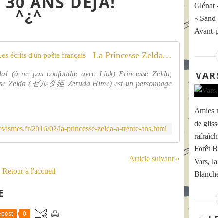
 30 ANS DÉJÀ!
Glénat 
^¿^
« Sand 
Avant-p
La Princesse Zelda a trente ans! - Les écrits d'un poète français
VAR
lda! (à ne pas confondre avec Link) Princesse Zelda,
ncesse Zelda (ゼルダ姫 Zeruda Hime) est un personnage
Amies 
de glis
ismes.fr/2016/02/la-princesse-zelda-a-trente-ans.html
rafraîc
Forêt B
Article suivant »
Vars, l
Retour à l'accueil
Blanche
E
post
0