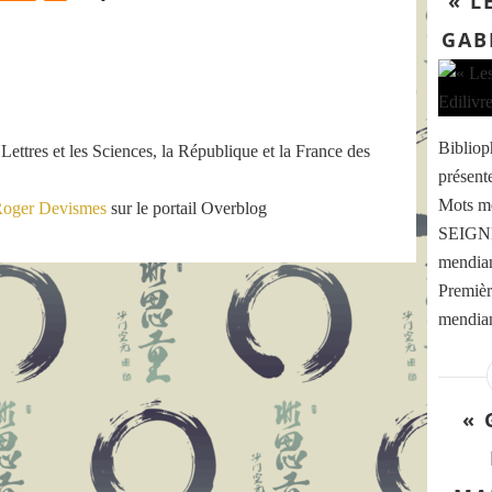
« L
GAB
Bibliop
 Lettres et les Sciences, la République et la France des
présent
Mots me
oger Devismes
sur le portail Overblog
SEIGNER
mendian
Premièr
mendian
« 