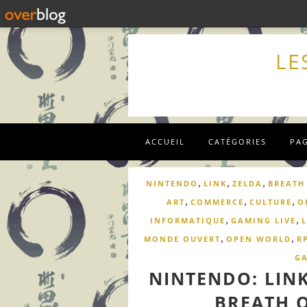
LE
ACCUEIL
CATÉGORIES
PA
,
,
,
NINTENDO
LINK
ZELDA
BREATH
,
,
,
ART
COMMERCE
CULTURE
O
,
,
INFORMATIQUE
GAMING LIVE
L
,
,
MONDE OUVERT
OPEN WORLD
R
G
NINTENDO: LINK
BREATH O