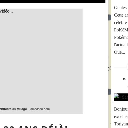
Gentes 
Cette a
célèbr
PoKéMoN
Pokémon
l'actua
Que...
«
Bonjour
chitecte du village
- jeuxvideo.com
excelle
Toriyam