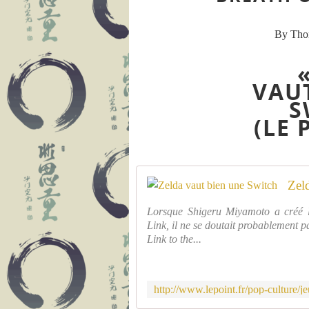
By Th
VAU
S
(LE 
Zel
Lorsque Shigeru Miyamoto a créé le
Link, il ne se doutait probablement p
Link to the...