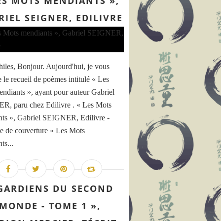
ES MOTS MENDIANTS »,
RIEL SEIGNER, EDILIVRE
hiles, Bonjour. Aujourd'hui, je vous
e le recueil de poèmes intitulé « Les
ndiants », ayant pour auteur Gabriel
, paru chez Edilivre . « Les Mots
ts », Gabriel SEIGNER, Edilivre -
e de couverture « Les Mots
ts...
GARDIENS DU SECOND
MONDE - TOME 1 »,