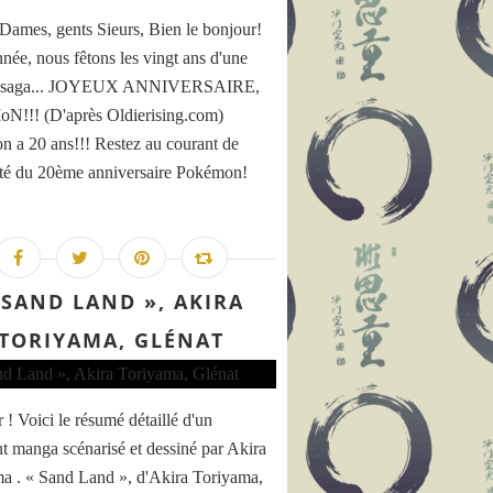
Dames, gents Sieurs, Bien le bonjour!
nnée, nous fêtons les vingt ans d'une
e saga... JOYEUX ANNIVERSAIRE,
!!! (D'après Oldierising.com)
 a 20 ans!!! Restez au courant de
lité du 20ème anniversaire Pokémon!
 SAND LAND », AKIRA
TORIYAMA, GLÉNAT
 ! Voici le résumé détaillé d'un
nt manga scénarisé et dessiné par Akira
a . « Sand Land », d'Akira Toriyama,