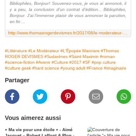
Bibliophiles, Bonjour! Souvenez-vous, je vous ai annoncé, il
y a peu, la conclusion d'un contrat d'édition... Bibliophiles,
Bonjour. J'ai l'immense plaisir de vous annoncer la parution,
en fin ...
http://www.thomasrogerdevismes.fr/2017/08/le-moderateur-1er-tome-de-l-epopee-maoriare-a-paraitre-le-8-octobre-2017.html
#Littérature
#Le Modérateur
#L'Épopée Maoriare
#Thomas
ROGER DEVISMES
#Sudarènes
#Saint-Maximin
#roman
#science-fiction
#Avenir
#Culture
#2017
#SF
#pop culture
#culture geek
#hard science
#young adult
#France
#imaginaire
Partager
Vous aimerez aussi
« Ma vie pour une étoile » - Aimé
Jacquet – Robert Laffont & Plon -