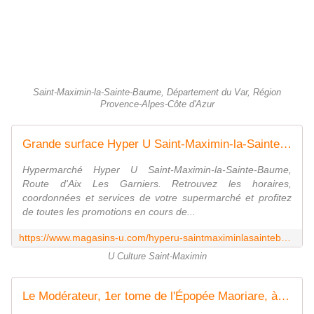
Saint-Maximin-la-Sainte-Baume, Département du Var, Région
Provence-Alpes-Côte d'Azur
Grande surface Hyper U Saint-Maximin-la-Sainte-Baume - magasins-u.com
Hypermarché Hyper U Saint-Maximin-la-Sainte-Baume,
Route d'Aix Les Garniers. Retrouvez les horaires,
coordonnées et services de votre supermarché et profitez
de toutes les promotions en cours de...
https://www.magasins-u.com/hyperu-saintmaximinlasaintebaume
U Culture Saint-Maximin
Le Modérateur, 1er tome de l'Épopée Maoriare, à paraître le 8 octobre 2017 - Les écrits d'un poète français