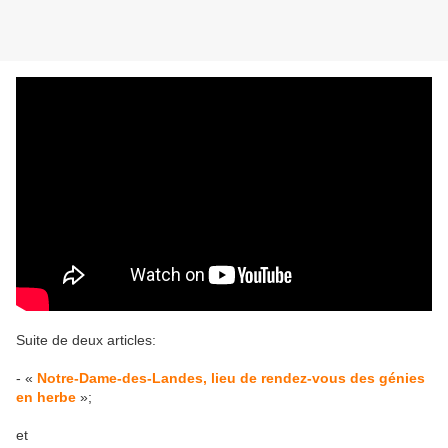
Suite de deux articles:
- «
Notre-Dame-des-Landes, lieu de rendez-vous des génies
en herbe
»;
et