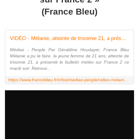
(France Bleu)
VIDÉO - Mélanie, atteinte de trisomie 21, a présenté la météo sur France 2
Médias - People Par Géraldine Houdayer, France Bleu
Mélanie a pu le faire. la jeune femme de 21 ans, atteinte de
trisomie 21, a présenté le bulletin météo sur France 2 ce
mardi soir. Retrouv...
https://www.francebleu.fr/infos/medias-people/video-melanie-atteinte-de-trisomie-21-presente-la-meteo-sur-france-2-1489521332