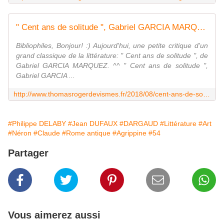
" Cent ans de solitude ", Gabriel GARCIA MARQUEZ - Points :) - Les écrits d'un poète français
Bibliophiles, Bonjour! :) Aujourd'hui, une petite critique d'un
grand classique de la littérature: " Cent ans de solitude ", de
Gabriel GARCIA MARQUEZ. ^^ " Cent ans de solitude ",
Gabriel GARCIA ...
http://www.thomasrogerdevismes.fr/2018/08/cent-ans-de-solitude-gabriel-garcia-marquez-points.html
#Philippe DELABY
#Jean DUFAUX
#DARGAUD
#Littérature
#Art
#Néron
#Claude
#Rome antique
#Agrippine
#54
Partager
Vous aimerez aussi