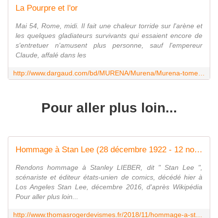
La Pourpre et l'or
Mai 54, Rome, midi. Il fait une chaleur torride sur l'arène et
les quelques gladiateurs survivants qui essaient encore de
s'entretuer n'amusent plus personne, sauf l'empereur
Claude, affalé dans les
http://www.dargaud.com/bd/MURENA/Murena/Murena-tome-1-La-Pourpre-et-l-or
Pour aller plus loin...
Hommage à Stan Lee (28 décembre 1922 - 12 novembre 2018) - Les écrits d'un poète français
Rendons hommage à Stanley LIEBER, dit " Stan Lee ",
scénariste et éditeur états-unien de comics, décédé hier à
Los Angeles Stan Lee, décembre 2016, d'après Wikipédia
Pour aller plus loin...
http://www.thomasrogerdevismes.fr/2018/11/hommage-a-stan-lee-28-decembre-1922-12-novembre-2018.html