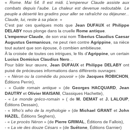
«
Rome. Mai 54. Il est midi. L'empereur Claude assiste aux
combats depuis l'aube. La chaleur est devenue redoutable. Le
peuple a déserté les gradins pour aller se rafraîchir ou déjeuner...
Claude, lui, reste à sa place.
»
C'est par ces quelques mots que
Jean DUFAUX
et
Philippe
DELABY
nous plonge dans la cruelle
Rome antique
.
L'empereur Claude
, de son vrai nom
Tiberius Claudius Caesar
Augustus Germanicus
, ne peut rien contre
Agrippine
, sa nièce
tout autant que son épouse, ô combien ambitieuse.
À la croisée de toutes ces intrigues, le fils d'
Agrippine
, un certain
Lucius Domicius Claudius Nero
...
Pour bâtir leur œuvre,
Jean DUFAUX
et
Philippe DELABY
ont
puisé de précieuses informations dans différents ouvrages:
- «
Néron ou la comédie du pouvoir
» (de
Jacques ROBICHON
,
Éditions Perrin),
- «
Guide romain antique
» (de
Georges HACQUARD
,
Jean
DAUTRY
et
Olivier MAISANI
, Classiques Hachette),
- «
Le monde gréco-romain
» ( de
M. DEMAT
et
J. LALOUP
,
Éditions Dessain),
- «
Who's who de la mythologie
» (de
Michael GRANT
et
John
HAZEL
, Éditions Seghers),
- «
Le procès Néron
» (de
Pierre GRIMAL
, Éditions de Fallois),
- «
La vie des douze Césars
» (de
Suétone
, Éditions Garnier)