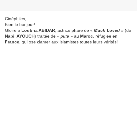
Cinéphiles,
Bien le bonjour!
Gloire à
Loubna ABIDAR
, actrice phare de «
Much Loved
» (de
Nabil AYOUCH
) traitée de «
pute
» au
Maroc
, réfugiée en
France
, qui ose clamer aux islamistes toutes leurs vérités!