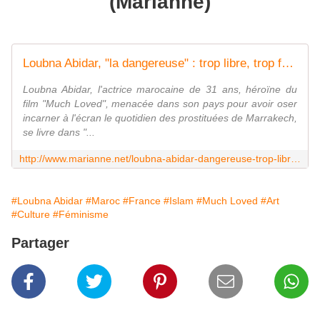
(Marianne)
Loubna Abidar, "la dangereuse" : trop libre, trop franche, trop femme, trop "pute"...
Loubna Abidar, l'actrice marocaine de 31 ans, héroïne du
film "Much Loved", menacée dans son pays pour avoir oser
incarner à l'écran le quotidien des prostituées de Marrakech,
se livre dans "...
http://www.marianne.net/loubna-abidar-dangereuse-trop-libre-trop-franche-trop-femme-trop-pute-100242951.html
#Loubna Abidar
#Maroc
#France
#Islam
#Much Loved
#Art
#Culture
#Féminisme
Partager