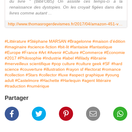
du livre " (Bibli'OBS) On assiste ces temps-ci à la
renaissance des dystopies. On les croyait figées dans des
livres comme autant ...
http://www.thomasrogerdevismes.fr/2017/04/amazon-451-vers-la-fin-du-livre-sourire-aux-levres.html
#Littérature
#Stéphane MARSAN
#Bragelonne
#maison d'édition
#imaginaire
#science-fiction
#bit-lit
#fantaisie
#fantastique
#Europe
#France
#Art
#Avenir
#Culture
#Commerce
#Economie
#2017
#Philosophie
#Industrie
#label
#Milady
#librairie
#merveilleux scientifique
#pop culture
#culture geek
#SF
#hard
science
#couverture
#illustration
#rayon sf
#lectorat
#romance
#collection
#Stars
#collector
#luxe
#aspect graphique
#young
adult
#Castelmore
#Hachette
#Harlequin
#agent littéraire
#traduction
#numérique
Partager