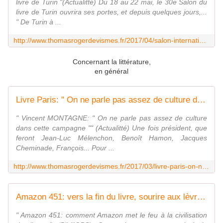
livre de Turin "(Actualitté) Du 18 au 22 mai, le 30e Salon du
livre de Turin ouvrira ses portes, et depuis quelques jours,...
" De Turin à ...
http://www.thomasrogerdevismes.fr/2017/04/salon-international-du-livre-de-turin-stephen-king-tolkien-et-montreuil-a-l-honneur.html
Concernant la littérature,
en général
Livre Paris: " On ne parle pas assez de culture dans cette campagne " (Vincent MONTAGNE) - Les écrits d'un poète français
" Vincent MONTAGNE: " On ne parle pas assez de culture
dans cette campagne "" (Actualitté) Une fois président, que
feront Jean-Luc Mélenchon, Benoît Hamon, Jacques
Cheminade, François... Pour ...
http://www.thomasrogerdevismes.fr/2017/03/livre-paris-on-ne-parle-pas-assez-de-culture-dans-cette-campagne-vincent-montagne.html
Amazon 451: vers la fin du livre, sourire aux lèvres? - Les écrits d'un poète français
" Amazon 451: comment Amazon met le feu à la civilisation