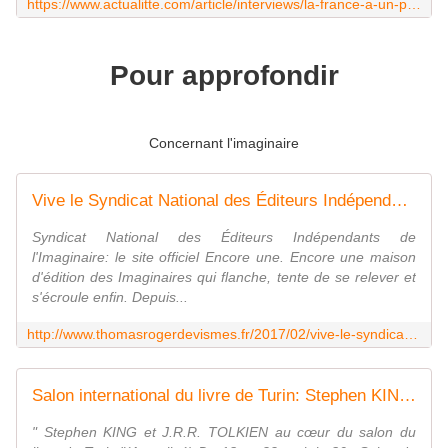
https://www.actualitte.com/article/interviews/la-france-a-un-probleme-avec-l-imaginaire-stephane-marsan-bragelonne/70817
Pour approfondir
Concernant l'imaginaire
Vive le Syndicat National des Éditeurs Indépendants de l'Imaginaire! - Les écrits d'un poète français
Syndicat National des Éditeurs Indépendants de
l'Imaginaire: le site officiel Encore une. Encore une maison
d'édition des Imaginaires qui flanche, tente de se relever et
s'écroule enfin. Depuis...
http://www.thomasrogerdevismes.fr/2017/02/vive-le-syndicat-national-des-editeurs-independants-de-l-imaginaire.html
Salon international du livre de Turin: Stephen KING, TOLKIEN et Montreuil à l'honneur - Les écrits d'un poète français
" Stephen KING et J.R.R. TOLKIEN au cœur du salon du